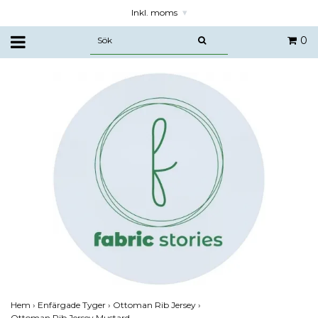
Inkl. moms
▾
0
Hem
›
Enfärgade Tyger
›
Ottoman Rib Jersey
›
Ottoman Rib Jersey Mustard