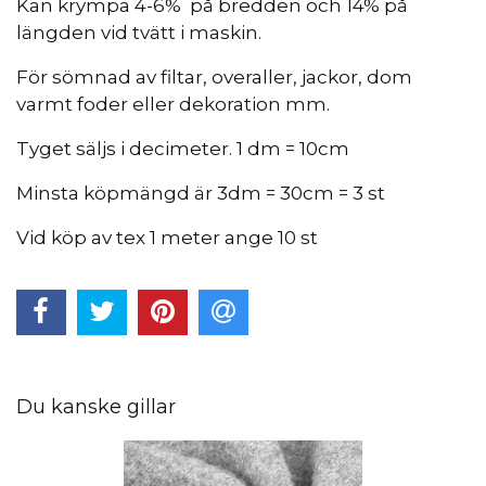
Kan krympa 4-6% på bredden och 14% på
längden vid tvätt i maskin.
För sömnad av filtar, overaller, jackor, dom
varmt foder eller dekoration mm.
Tyget säljs i decimeter. 1 dm = 10cm
Minsta köpmängd är 3dm = 30cm = 3 st
Vid köp av tex 1 meter ange 10 st
Du kanske gillar