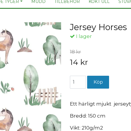
E TYGER
MUDD
TILLBEHÖR
KOKT ULL
STUV
Jersey Horses
I lager
18 kr
14 kr
Ett härligt mjukt jersey
Bredd: 150 cm
Vikt: 210g/m2