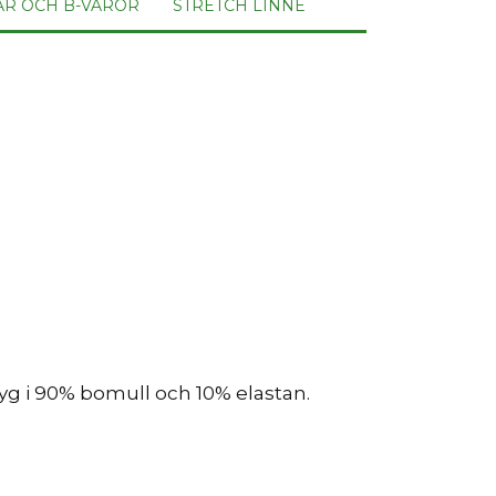
AR OCH B-VAROR
STRETCH LINNE
tyg i 90% bomull och 10% elastan.