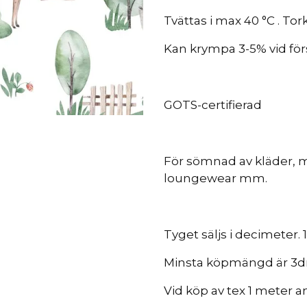
Tvättas i max 40 °C . To
Kan krympa 3-5% vid för
GOTS-certifierad
För sömnad av kläder, 
loungewear mm.
Tyget säljs i decimeter.
Minsta köpmängd är 3d
Vid köp av tex 1 meter a