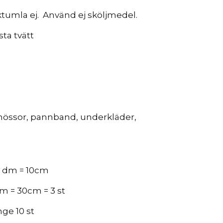
rktumla ej. Använd ej sköljmedel.
sta tvätt
mössor, pannband, underkläder,
 1 dm = 10cm
m = 30cm = 3 st
nge 10 st