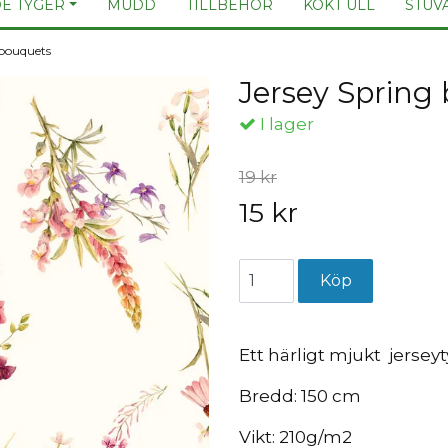
E TYGER
MUDD
TILLBEHÖR
KOKT ULL
STUV
 bouquets
Jersey Spring
I lager
19 kr
15 kr
Ett härligt mjukt jersey
Bredd: 150 cm
Vikt: 210g/m2