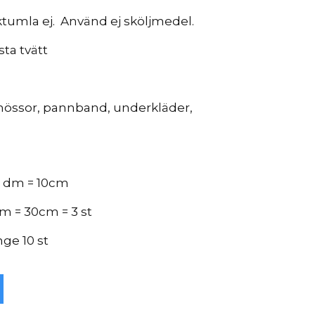
rktumla ej. Använd ej sköljmedel.
sta tvätt
mössor, pannband, underkläder,
 1 dm = 10cm
m = 30cm = 3 st
nge 10 st