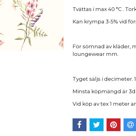
Tvättas i max 40 °C . To
Kan krympa 3-5% vid för
För sömnad av kläder, 
loungewear mm.
Tyget säljs i decimeter.
Minsta köpmängd är 3d
Vid köp av tex 1 meter a