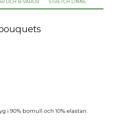
AR OCH B-VAROR
STRETCH LINNE
 bouquets
tyg i 90% bomull och 10% elastan.