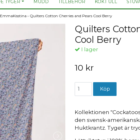
E TYGER
MUDD
TILLBEHÖR
KOKT ULL
STUV
y EmmaKisstina
›
Quilters Cotton Cherries and Pears Cool Berry
Quilters Cotto
Cool Berry
I lager
10 kr
Kollektionen "Cockatoo
den svensk-amerikanska 
Huktkrantz. Tyget är tryc