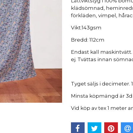
Lättviktstyg i 100% bomul
klädsömnad, heminredn
förkläden, vimpel, hårac
Vikt:143gsm
Bredd: 112cm
Endast kall maskintvätt
ej. Tvättas innan sömna
Tyget säljs i decimeter.
Minsta köpmängd är 3d
Vid köp av tex 1 meter a