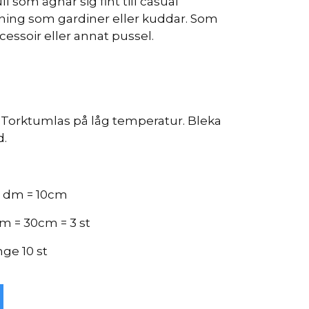
l som ägnar sig fint till casual
ing som gardiner eller kuddar. Som
cessoir eller annat pussel.
. Torktumlas på låg temperatur. Bleka
d.
 1 dm = 10cm
m = 30cm = 3 st
nge 10 st