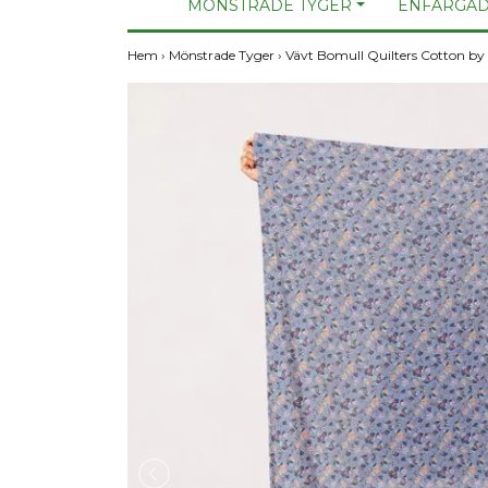
MÖNSTRADE TYGER
ENFÄRGAD
Hem
›
Mönstrade Tyger
›
Vävt Bomull Quilters Cotton b