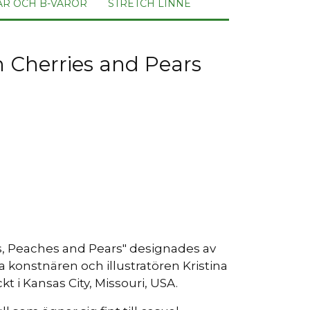
AR OCH B-VAROR
STRETCH LINNE
n Cherries and Pears
s, Peaches and Pears" designades av
konstnären och illustratören Kristina
kt i Kansas City, Missouri, USA.