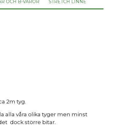
AR OCH B-VAROR
STRETCH LINNE
ca 2m tyg.
a alla våra olika tyger men minst
det dock större bitar.