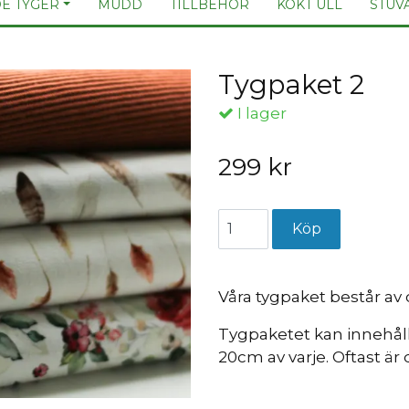
E TYGER
MUDD
TILLBEHÖR
KOKT ULL
STUV
Tygpaket 2
I lager
299 kr
Våra tygpaket består av 
Tygpaketet kan innehåll
20cm av varje. Oftast är 