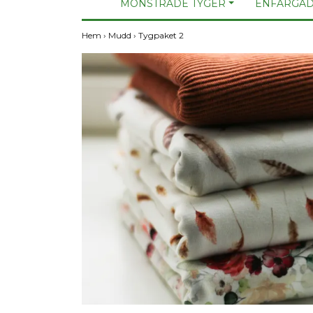
MÖNSTRADE TYGER
ENFÄRGAD
Hem
›
Mudd
›
Tygpaket 2