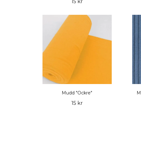
15 kr
Mudd "Ockre"
M
15 kr