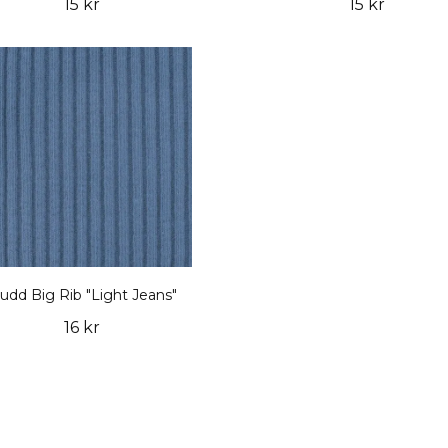
15 kr
15 kr
udd Big Rib "Light Jeans"
16 kr