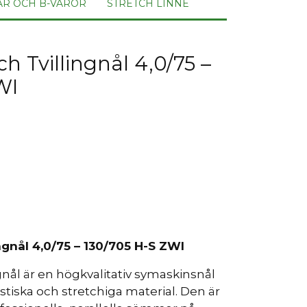
AR OCH B-VAROR
STRETCH LINNE
h Tvillingnål 4,0/75 –
WI
ngnål 4,0/75 – 130/705 H-S ZWI
gnål är en högkvalitativ symaskinsnål
astiska och stretchiga material. Den är