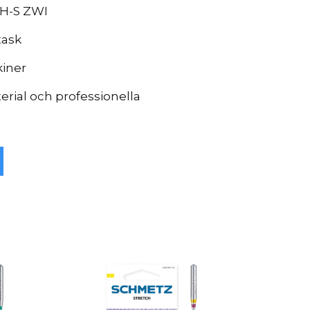
 H-S ZWI
task
kiner
terial och professionella