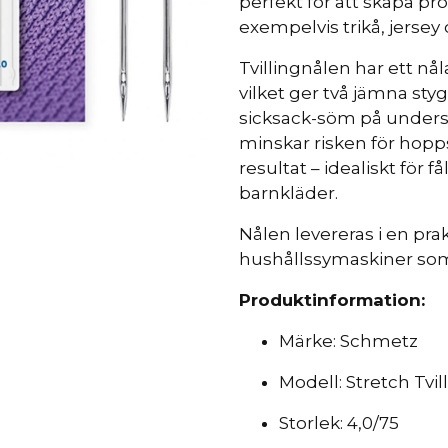
perfekt för att skapa pr
exempelvis trikå, jersey 
Tvillingnålen har ett nå
vilket ger två jämna sty
sicksack-söm på unders
minskar risken för hopp
resultat – idealiskt för f
barnkläder.
Nålen levereras i en pra
hushållssymaskiner som 
Produktinformation:
Märke: Schmetz
Modell: Stretch Tvil
Storlek: 4,0/75