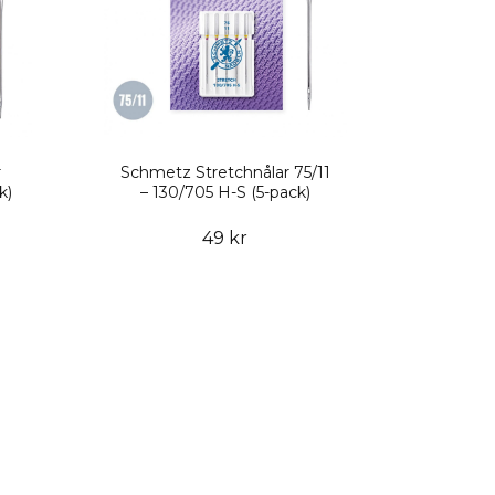
r
Schmetz Stretchnålar 75/11
k)
– 130/705 H-S (5-pack)
49 kr