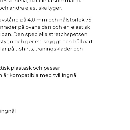
ofessionella, parallella sömmar på
och andra elastiska tyger.
lavstånd på 4,0 mm och nålstorlek 75,
gnrader på ovansidan och en elastisk
idan. Den speciella stretchspetsen
stygn och ger ett snyggt och hållbart
ållar på t-shirts, träningskläder och
ktisk plastask och passar
är kompatibla med tvillingnål.
lingnål