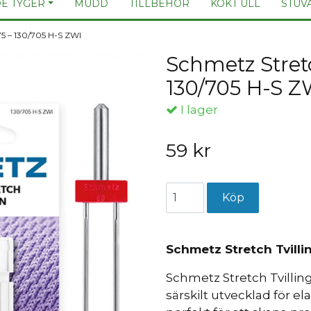
E TYGER
MUDD
TILLBEHÖR
KOKT ULL
STUV
75 – 130/705 H-S ZWI
Schmetz Stretc
130/705 H-S Z
I lager
59 kr
Schmetz Stretch Tvilli
Schmetz Stretch Tvillin
särskilt utvecklad för el