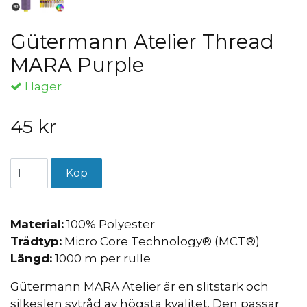
Gütermann Atelier Thread
MARA Purple
I lager
45 kr
Material:
100% Polyester
Trådtyp:
Micro Core Technology® (MCT®)
Längd:
1000 m per rulle
Gütermann MARA Atelier är en slitstark och
silkeslen sytråd av högsta kvalitet. Den passar