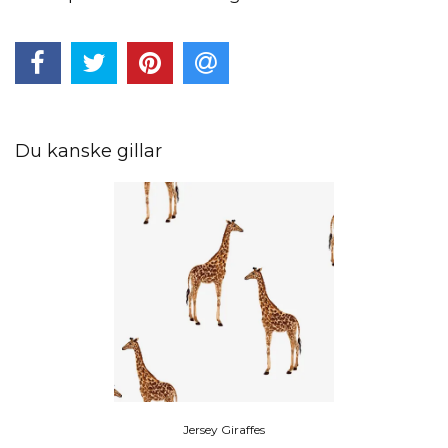
Du kanske gillar
Jersey Giraffes