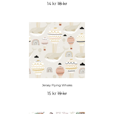
14 kr
18 kr
Jersey Flying Whales
15 kr
19 kr