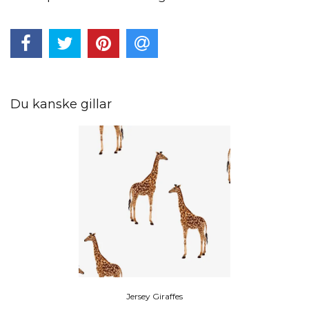
Du kanske gillar
Jersey Giraffes