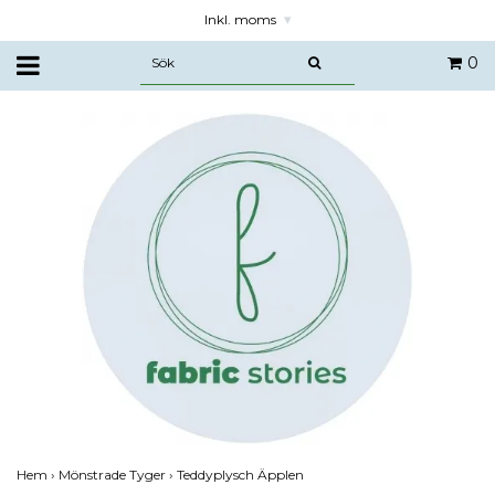
Inkl. moms
▾
0
Hem
›
Mönstrade Tyger
›
Teddyplysch Äpplen