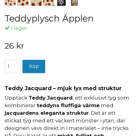
Teddyplysch Äpplen
I lager
26 kr
Teddy Jacquard – mjuk lyx med struktur
Upptäck
Teddy Jacquard
, ett exklusivt tyg som
kombinerar
teddyns fluffiga värme
med
jacquardens eleganta struktur
. Det är ett
stickat tyg med ett vackert mönster i ytan, där
designen vävs direkt in i materialet – inte trycks
på. Resultatet är ett
mjukt, fylligt och